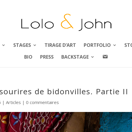
STAGES
TIRAGE D’ART
PORTFOLIO
ST
A
BIO
PRESS
BACKSTAGE
B
O
U
T
urires de bidonvilles. Partie II
5
|
Articles
|
0 commentaires