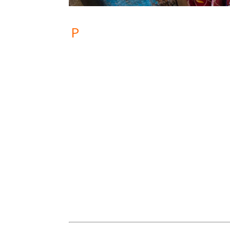
P
our découvrir ce qui 
et la modernité du ce
colorées d’un des pl
À l’est de la gare f
l’une des plus gro
Mumbai, l
Ici vivent 500 000 p
chemins de fer, dans u
de briques, à l’abri
promess