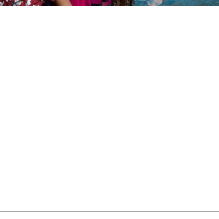
se cache derrière les tours géant
ntre-ville, on a poussé les porte
us grands bidonvilles de Mumbai
erroviaire de Mahim, se dresse sur
sses décharges à ciel ouvert de
e quartier de Daravhi.
ersonnes, après le pont, près de
n véritable labyrinthe de tôles 
 des regards et oubliés de toutes
es de l’État indien.