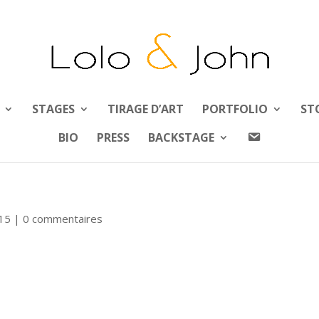
STAGES
TIRAGE D’ART
PORTFOLIO
ST
A
BIO
PRESS
BACKSTAGE
B
O
U
T
15
|
0 commentaires