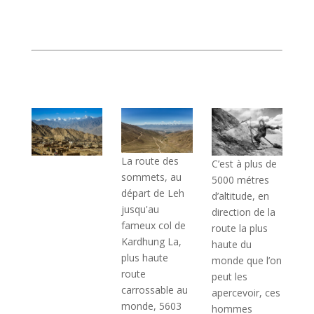
sont plantés, la toile de tente
dépliée, et nous passons deux nuits
au milieu d’un paradis.
La route des
C’est à plus de
sommets, au
5000 métres
départ de Leh
d’altitude, en
jusqu'au
direction de la
fameux col de
route la plus
Kardhung La,
haute du
plus haute
monde que l’on
route
peut les
carrossable au
apercevoir, ces
monde, 5603
hommes