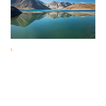
L
orsque l’on redescend la montagne
du coté opposé à Leh après avoir
franchi le col de Kardung la, le
chemin caillouteux devient bitume au
cœur de la vallée de la Nubra.
Les fleurs jaunes colorent les fossés,
les pics rocheux absorbent le regard
et les villages verdoyants amènent de
la vie dans ce cadre féerique.
Après quelques 100 km, les virages se
terminent et la végétation s’efface,
du sable recouvre la route et le vent
souffle des nuages de grains fins